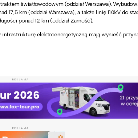
z z traktem światłowodowym (oddział Warszawa). Wybudo
d 17,5 km (oddział Warszawa), a także linię 110kV do stac
ługości ponad 12 km (oddział Zamość).
 infrastrukturę elektroenergetyczną mają wynieść przyna
REKLAMA
REKLAMA