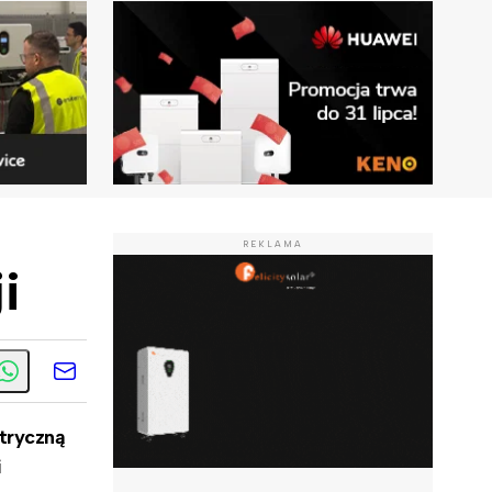
REKLAMA
i
tryczną
i