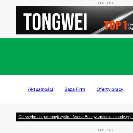
REKLAMA
Aktualności
Baza Firm
Oferty pracy
Od ryzyka do gwarancji zysku. Asona Energy zmienia zasady gry 
REKLAMA