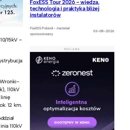
FoxESS Tour 2026 - wiedza,
technologia i praktyka bliżej
instalatorów
FoxESS Poland - materiał
03-08-2026
sponsorowany
110/15kV –
REKLAMA
ystrybucja
–Wronki-
k), 110kV
linię
ok. 12 km.
ddział
inia 110kV