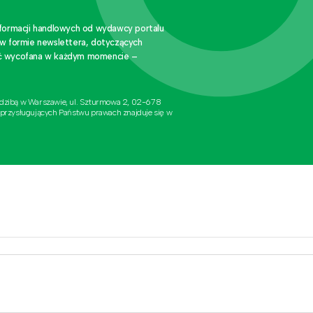
nformacji handlowych od wydawcy portalu
 w formie newslettera, dotyczących
stać wycofana w każdym momencie –
edzibą w Warszawie, ul. Szturmowa 2, 02-678
 przysługujących Państwu prawach znajduje się w