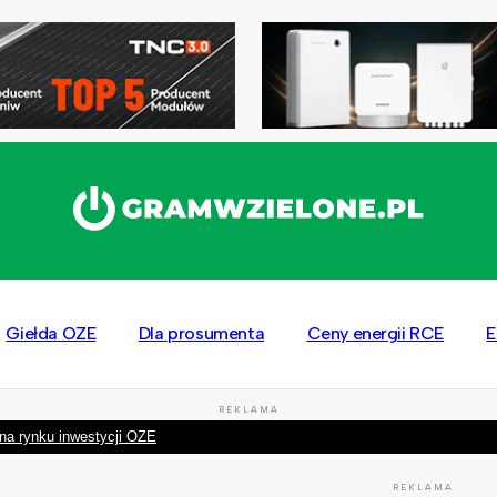
Giełda OZE
Dla prosumenta
Ceny energii RCE
E
REKLAMA
na rynku inwestycji OZE
REKLAMA