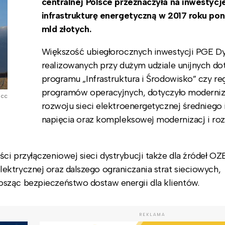
centralnej Polsce przeznaczyła na inwestycj
infrastrukturę energetyczną w 2017 roku pon
mld złotych.
Większość ubiegłorocznych inwestycji PGE Dy
realizowanych przy dużym udziale unijnych dot
programu „Infrastruktura i Środowisko” czy re
programów operacyjnych, dotyczyło moderniza
r cc
rozwoju sieci elektroenergetycznej średniego 
napięcia oraz kompleksowej modernizacj i r
i przyłączeniowej sieci dystrybucji także dla źródeł OZ
ktrycznej oraz dalszego ograniczania strat sieciowych,
sząc bezpieczeństwo dostaw energii dla klientów.
REKLAMA