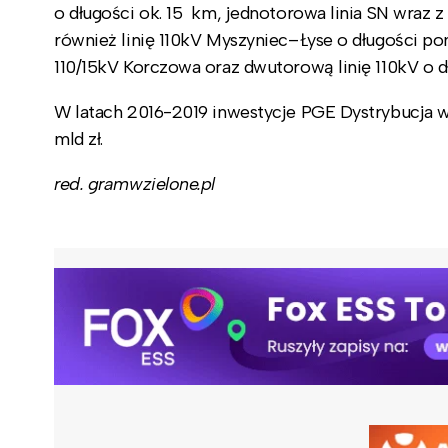
o długości ok. 15 km, jednotorowa linia SN wra
również linię 110kV Myszyniec–Łyse o długości pona
110/15kV Korczowa oraz dwutorową linię 110kV o d
W latach 2016-2019 inwestycje PGE Dystrybucja w
mld zł.
red. gramwzielone.pl