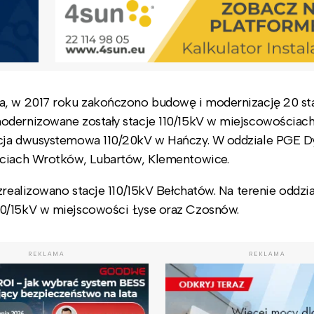
a, w 2017 roku zakończono budowę i modernizację 20 st
odernizowane zostały stacje 110/15kV w miejscowościac
acja dwusystemowa 110/20kV w Hańczy. W oddziale PGE D
ściach Wrotków, Lubartów, Klementowice.
zrealizowano stacje 110/15kV Bełchatów. Na terenie oddzia
10/15kV w miejscowości Łyse oraz Czosnów.
REKLAMA
REKLAMA