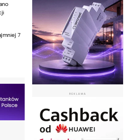
wano
ji
jmniej 7
REKLAMA