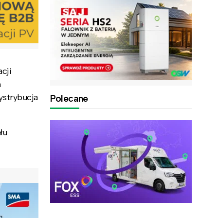
acji
h
ystrybucja
Polecane
łu