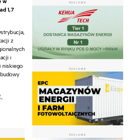
e w
REKLAMA
ad 1,7
strybucja,
acji z
gionalnych
cji i
i niskiego
REKLAMA
ozbudowy
E,
REKLAMA