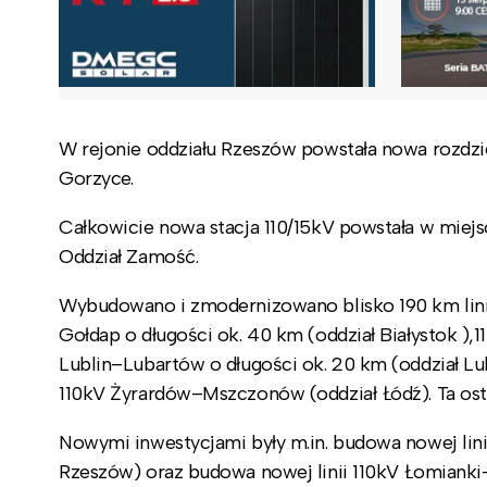
W rejonie oddziału Rzeszów powstała nowa rozdzie
Gorzyce.
Całkowicie nowa stacja 110/15kV powstała w mie
Oddział Zamość.
Wybudowano i zmodernizowano blisko 190 km lin
Gołdap o długości ok. 40 km (oddział Białystok ),1
Lublin–Lubartów o długości ok. 20 km (oddział Lub
110kV Żyrardów–Mszczonów (oddział Łódź). Ta ostat
Nowymi inwestycjami były m.in. budowa nowej lini
Rzeszów) oraz budowa nowej linii 110kV Łomianki