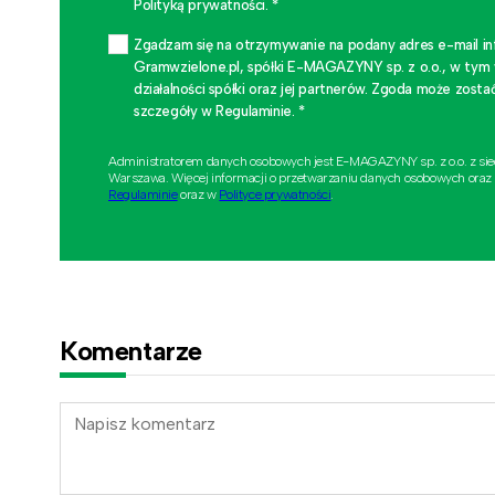
Polityką prywatności. *
Zgadzam się na otrzymywanie na podany adres e-mail i
Gramwzielone.pl, spółki E-MAGAZYNY sp. z o.o., w tym
działalności spółki oraz jej partnerów. Zgoda może zo
szczegóły w Regulaminie. *
Administratorem danych osobowych jest E-MAGAZYNY sp. z o.o. z si
Warszawa. Więcej informacji o przetwarzaniu danych osobowych oraz
Regulaminie
oraz w
Polityce prywatności
.
Komentarze