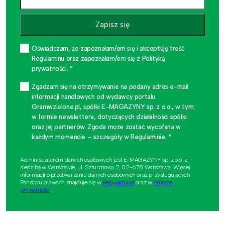
Zapisz się
Oświadczam, że zapoznałam/em się i akceptuję treść
Regulaminu oraz zapoznałam/em się z Polityką
prywatności. *
Zgadzam się na otrzymywanie na podany adres e-mail
informacji handlowych od wydawcy portalu
Gramwzielone.pl, spółki E-MAGAZYNY sp. z o.o., w tym
w formie newslettera, dotyczących działalności spółki
oraz jej partnerów. Zgoda może zostać wycofana w
każdym momencie – szczegóły w Regulaminie. *
Administratorem danych osobowych jest E-MAGAZYNY sp. z o.o. z
siedzibą w Warszawie, ul. Szturmowa 2, 02-678 Warszawa. Więcej
informacji o przetwarzaniu danych osobowych oraz przysługujących
Państwu prawach znajduje się w
Regulaminie
oraz w
Polityce
prywatności
.