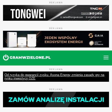
REKLAMA
REKLAMA
REKLAMA
Od ryzyka do gwarancji zysku. Asona Energy zmienia zasady gry na
rynku inwestycji OZE
REKLAMA