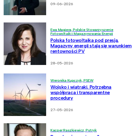
09-06-2026
Ewa Magiera, Polskie Stowarzyszenie
Fotowoltaiki i Magazynowania Energii
Polska fotowoltaika pod presją.
Magazyny energii stają się warunkiem
rentowności PV
28-05-2026
Weronika Kupczyk, PSEW
Wojsko i wiatraki. Potrzebna
współpraca i transparentne
procedury
27-05-2026
Kacper Raszkiewicz, Pstryk