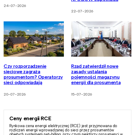
24-07-2026
22-07-2026
Czy rozporządzenie
Rząd zatwierdził nowe
sieciowe zagraża
zasady ustalania
prosumentom? Operatorzy
pojemności magazynu
sieci odpowiadają
energii dla prosumenta
20-07-2026
15-07-2026
Ceny energii RCE
Rynkowa cena energii elektrycznej (RCE) jest przyjmowana do
rozliczeń energii wprowadzanej do sieci przez prosumentów
objętych systemem net-billing, przy czym niektórzy prosumenci w