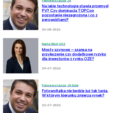
Francesco Liuzza, JA
Na jakie technologie stawia przemysł
PV? Czy dominacja TOPCon
pozostanie niezagrożona i co z
perowskitami?
03-08-2026
Marta Głód, OX2
Mosty szynowe – szansa na
przyłączenie czy dodatkowe ryzyko
dla inwestorów z rynku OZE?
29-07-2026
Francesco Liuzza, JA Solar
Fotowoltaika nie będzie już tak tania.
W którym kierunku zmierza rynek?
22-07-2026