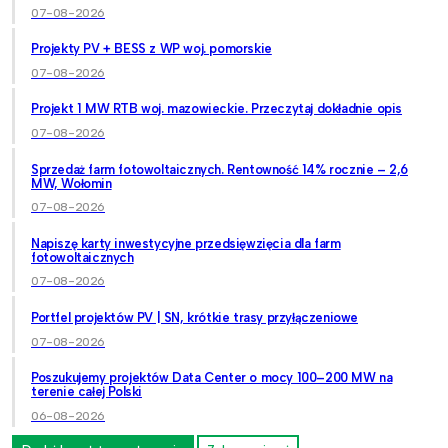
07-08-2026
Projekty PV + BESS z WP woj. pomorskie
07-08-2026
Projekt 1 MW RTB woj. mazowieckie. Przeczytaj dokładnie opis
07-08-2026
Sprzedaż farm fotowoltaicznych. Rentowność 14% rocznie – 2,6
MW, Wołomin
07-08-2026
Napiszę karty inwestycyjne przedsięwzięcia dla farm
fotowoltaicznych
07-08-2026
Portfel projektów PV | SN, krótkie trasy przyłączeniowe
07-08-2026
Poszukujemy projektów Data Center o mocy 100–200 MW na
terenie całej Polski
06-08-2026