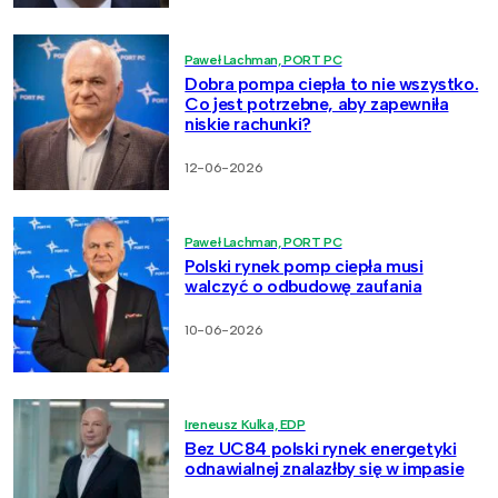
Paweł Lachman, PORT PC
Dobra pompa ciepła to nie wszystko.
Co jest potrzebne, aby zapewniła
niskie rachunki?
12-06-2026
Paweł Lachman, PORT PC
Polski rynek pomp ciepła musi
walczyć o odbudowę zaufania
10-06-2026
Ireneusz Kulka, EDP
Bez UC84 polski rynek energetyki
odnawialnej znalazłby się w impasie