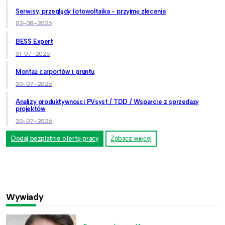
Serwisy, przeglądy fotowoltaika - przyjmę zlecenia
03-08-2026
BESS Expert
31-07-2026
Montaż carportów i gruntu
30-07-2026
Analizy produktywności PVsyst / TDD / Wsparcie z sprzedaży
projektów
30-07-2026
Dodaj bezpłatnie ofertę pracy
Zobacz więcej
Wywiady