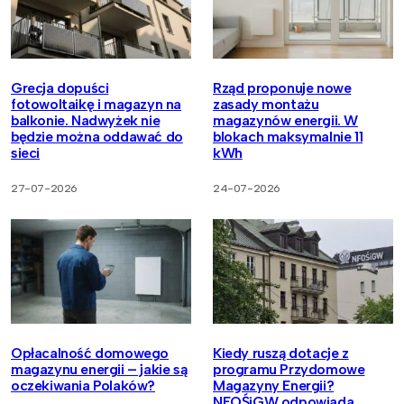
Grecja dopuści
Rząd proponuje nowe
fotowoltaikę i magazyn na
zasady montażu
balkonie. Nadwyżek nie
magazynów energii. W
będzie można oddawać do
blokach maksymalnie 11
sieci
kWh
27-07-2026
24-07-2026
Opłacalność domowego
Kiedy ruszą dotacje z
magazynu energii – jakie są
programu Przydomowe
oczekiwania Polaków?
Magazyny Energii?
NFOŚiGW odpowiada