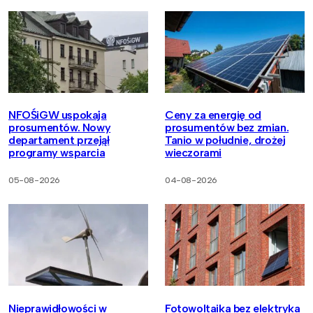
NFOŚiGW uspokaja
Ceny za energię od
prosumentów. Nowy
prosumentów bez zmian.
departament przejął
Tanio w południe, drożej
programy wsparcia
wieczorami
05-08-2026
04-08-2026
Nieprawidłowości w
Fotowoltaika bez elektryka