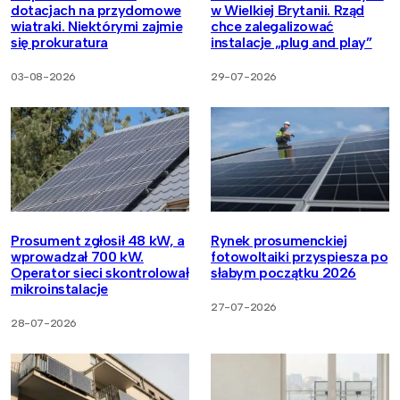
dotacjach na przydomowe
w Wielkiej Brytanii. Rząd
wiatraki. Niektórymi zajmie
chce zalegalizować
się prokuratura
instalacje „plug and play”
03-08-2026
29-07-2026
Prosument zgłosił 48 kW, a
Rynek prosumenckiej
wprowadzał 700 kW.
fotowoltaiki przyspiesza po
Operator sieci skontrolował
słabym początku 2026
mikroinstalacje
27-07-2026
28-07-2026