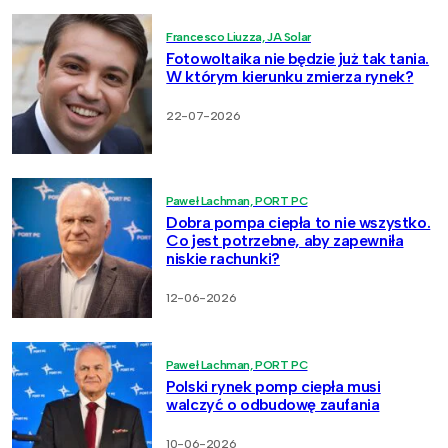
Francesco Liuzza, JA Solar
Fotowoltaika nie będzie już tak tania.
W którym kierunku zmierza rynek?
22-07-2026
Paweł Lachman, PORT PC
Dobra pompa ciepła to nie wszystko.
Co jest potrzebne, aby zapewniła
niskie rachunki?
12-06-2026
Paweł Lachman, PORT PC
Polski rynek pomp ciepła musi
walczyć o odbudowę zaufania
10-06-2026