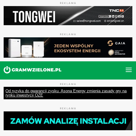
REKLAMA
REKLAMA
REKLAMA
Od ryzyka do gwarancji zysku. Asona Energy zmienia zasady gry na
rynku inwestycji OZE
REKLAMA