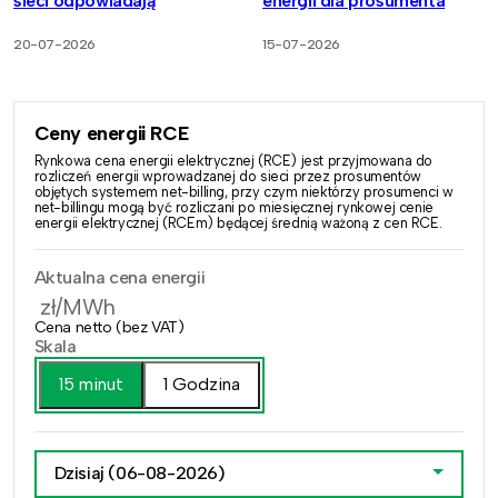
sieci odpowiadają
energii dla prosumenta
20-07-2026
15-07-2026
Ceny energii RCE
Rynkowa cena energii elektrycznej (RCE) jest przyjmowana do
rozliczeń energii wprowadzanej do sieci przez prosumentów
objętych systemem net-billing, przy czym niektórzy prosumenci w
net-billingu mogą być rozliczani po miesięcznej rynkowej cenie
energii elektrycznej (RCEm) będącej średnią ważoną z cen RCE.
Aktualna cena energii
zł/MWh
Cena netto (bez VAT)
Skala
15 minut
1 Godzina
Dzisiaj
(06-08-2026)