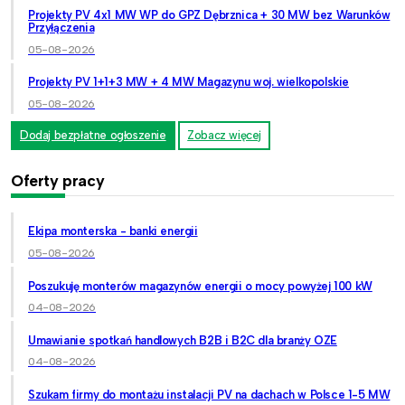
Projekty PV 4x1 MW WP do GPZ Dębrznica + 30 MW bez Warunków
Przyłączenia
05-08-2026
Projekty PV 1+1+3 MW + 4 MW Magazynu woj. wielkopolskie
05-08-2026
Dodaj bezpłatne ogłoszenie
Zobacz więcej
Oferty pracy
Ekipa monterska - banki energii
05-08-2026
Poszukuję monterów magazynów energii o mocy powyżej 100 kW
04-08-2026
Umawianie spotkań handlowych B2B i B2C dla branży OZE
04-08-2026
Szukam firmy do montażu instalacji PV na dachach w Polsce 1-5 MW