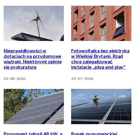
Nieprawidłowości w
Fotowoltaika bez elektryka
dotacjach na przydomowe
w Wielkiej Brytanii. Rząd
wiatraki. Niektórymi zajmie
chce zalegalizować
się prokuratura
instalacje „plug and play”
03-08-2026
29-07-2026
Prosument zgłosił 48 kW, a
Rynek prosumenckiej