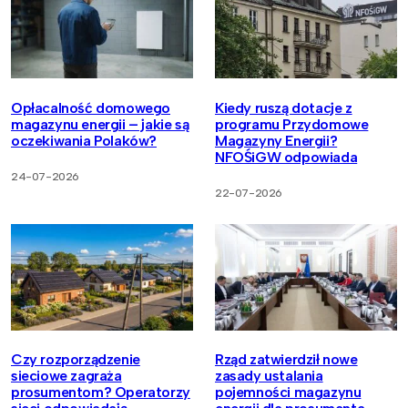
Opłacalność domowego
Kiedy ruszą dotacje z
magazynu energii – jakie są
programu Przydomowe
oczekiwania Polaków?
Magazyny Energii?
NFOŚiGW odpowiada
24-07-2026
22-07-2026
Czy rozporządzenie
Rząd zatwierdził nowe
sieciowe zagraża
zasady ustalania
prosumentom? Operatorzy
pojemności magazynu