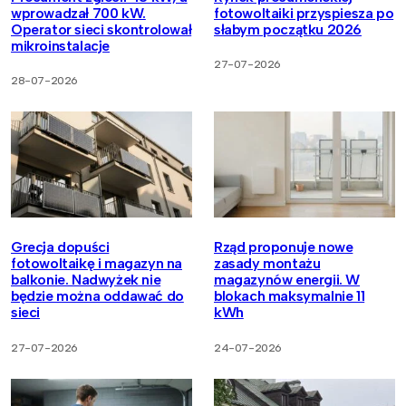
wprowadzał 700 kW.
fotowoltaiki przyspiesza po
Operator sieci skontrolował
słabym początku 2026
mikroinstalacje
27-07-2026
28-07-2026
Grecja dopuści
Rząd proponuje nowe
fotowoltaikę i magazyn na
zasady montażu
balkonie. Nadwyżek nie
magazynów energii. W
będzie można oddawać do
blokach maksymalnie 11
sieci
kWh
27-07-2026
24-07-2026