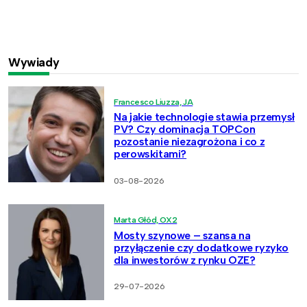
Wywiady
Francesco Liuzza, JA
Na jakie technologie stawia przemysł
PV? Czy dominacja TOPCon
pozostanie niezagrożona i co z
perowskitami?
03-08-2026
Marta Głód, OX2
Mosty szynowe – szansa na
przyłączenie czy dodatkowe ryzyko
dla inwestorów z rynku OZE?
29-07-2026