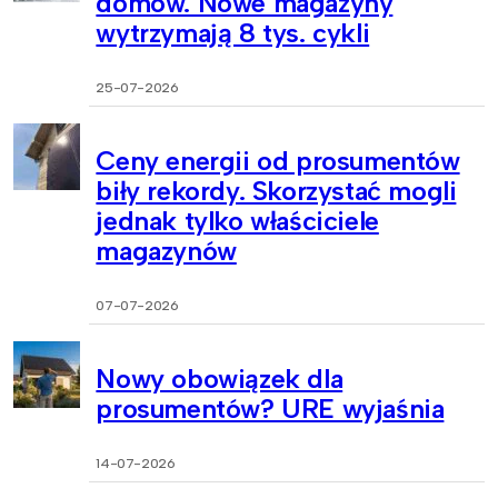
domów. Nowe magazyny
wytrzymają 8 tys. cykli
25-07-2026
Ceny energii od prosumentów
biły rekordy. Skorzystać mogli
jednak tylko właściciele
magazynów
07-07-2026
Nowy obowiązek dla
prosumentów? URE wyjaśnia
14-07-2026