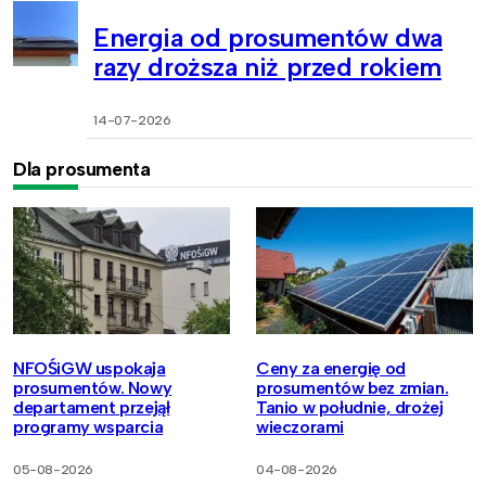
Energia od prosumentów dwa
razy droższa niż przed rokiem
14-07-2026
Dla prosumenta
NFOŚiGW uspokaja
Ceny za energię od
prosumentów. Nowy
prosumentów bez zmian.
departament przejął
Tanio w południe, drożej
programy wsparcia
wieczorami
05-08-2026
04-08-2026