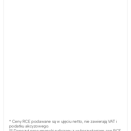
* Ceny RCE podawane są w ujęciu netto, nie zawierają VAT i
podatku akcyzowego.
** Depozyt prosumencki naliczany z wykorzystaniem cen RCE