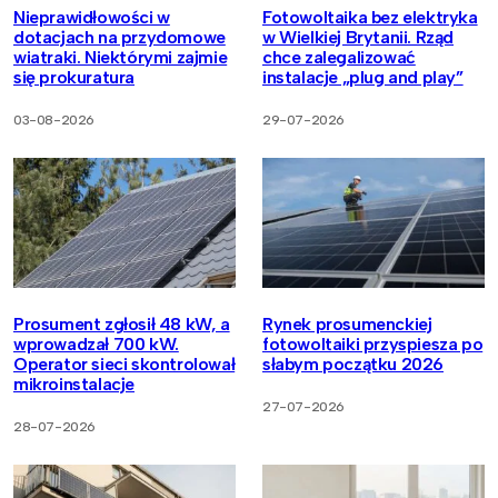
Nieprawidłowości w
Fotowoltaika bez elektryka
dotacjach na przydomowe
w Wielkiej Brytanii. Rząd
wiatraki. Niektórymi zajmie
chce zalegalizować
się prokuratura
instalacje „plug and play”
03-08-2026
29-07-2026
Prosument zgłosił 48 kW, a
Rynek prosumenckiej
wprowadzał 700 kW.
fotowoltaiki przyspiesza po
Operator sieci skontrolował
słabym początku 2026
mikroinstalacje
27-07-2026
28-07-2026