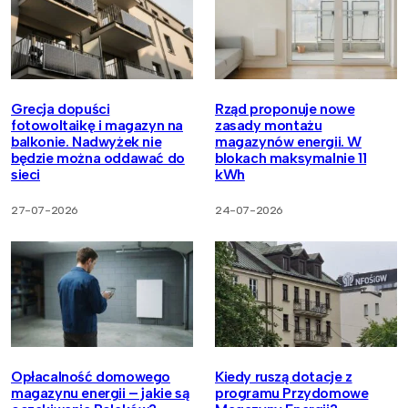
Grecja dopuści
Rząd proponuje nowe
fotowoltaikę i magazyn na
zasady montażu
balkonie. Nadwyżek nie
magazynów energii. W
będzie można oddawać do
blokach maksymalnie 11
sieci
kWh
27-07-2026
24-07-2026
Opłacalność domowego
Kiedy ruszą dotacje z
magazynu energii – jakie są
programu Przydomowe