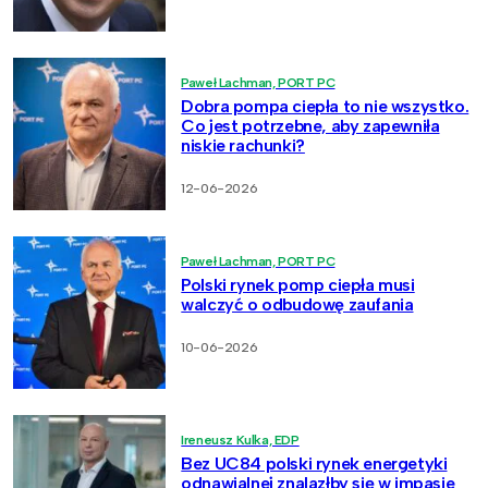
Paweł Lachman, PORT PC
Dobra pompa ciepła to nie wszystko.
Co jest potrzebne, aby zapewniła
niskie rachunki?
12-06-2026
Paweł Lachman, PORT PC
Polski rynek pomp ciepła musi
walczyć o odbudowę zaufania
10-06-2026
Ireneusz Kulka, EDP
Bez UC84 polski rynek energetyki
odnawialnej znalazłby się w impasie