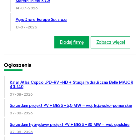
Marcin Ilnicki SICA
14-07-2026
AgroDrone Europe Sp. z o.o.
13-07-2026
Dodaj firmę
Zobacz więcej
Ogłoszenia
Kafar Atlas Copco LPD-RV -HD + Stacja hydrauliczna Belle MAJOR
40-140
07-08-2026
Sprzedam projekt PV + BESS ~5,5 MW – woj. kujawsko-pomorskie
07-08-2026
Sprzedam hybrydowy projekt PV + BESS ~80 MW – woj. opolskie
07-08-2026