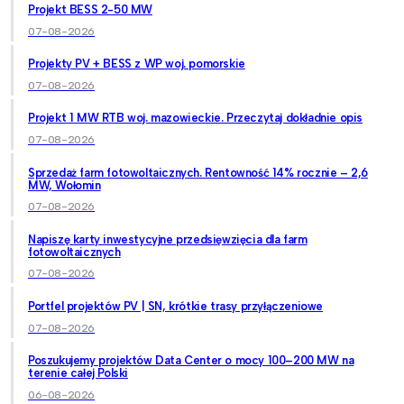
Projekt BESS 2-50 MW
07-08-2026
Projekty PV + BESS z WP woj. pomorskie
07-08-2026
Projekt 1 MW RTB woj. mazowieckie. Przeczytaj dokładnie opis
07-08-2026
Sprzedaż farm fotowoltaicznych. Rentowność 14% rocznie – 2,6
MW, Wołomin
07-08-2026
Napiszę karty inwestycyjne przedsięwzięcia dla farm
fotowoltaicznych
07-08-2026
Portfel projektów PV | SN, krótkie trasy przyłączeniowe
07-08-2026
Poszukujemy projektów Data Center o mocy 100–200 MW na
terenie całej Polski
06-08-2026