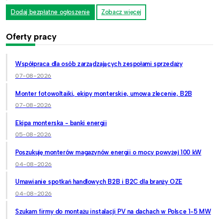
Dodaj bezpłatne ogłoszenie
Zobacz więcej
Oferty pracy
Współpraca dla osób zarządzających zespołami sprzedaży
07-08-2026
Monter fotowoltaiki, ekipy monterskie, umowa zlecenie, B2B
07-08-2026
Ekipa monterska - banki energii
05-08-2026
Poszukuję monterów magazynów energii o mocy powyżej 100 kW
04-08-2026
Umawianie spotkań handlowych B2B i B2C dla branży OZE
04-08-2026
Szukam firmy do montażu instalacji PV na dachach w Polsce 1-5 MW