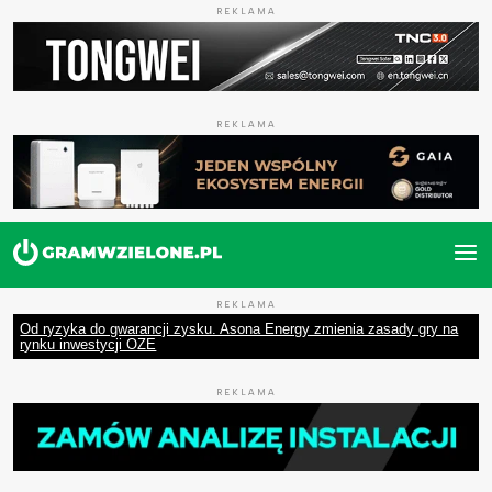
REKLAMA
REKLAMA
REKLAMA
Od ryzyka do gwarancji zysku. Asona Energy zmienia zasady gry na
rynku inwestycji OZE
REKLAMA