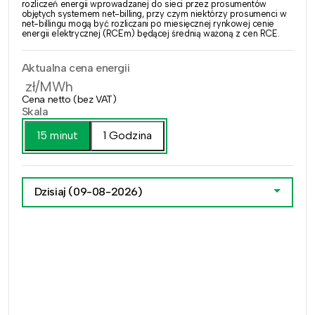
rozliczeń energii wprowadzanej do sieci przez prosumentów
objętych systemem net-billing, przy czym niektórzy prosumenci w
net-billingu mogą być rozliczani po miesięcznej rynkowej cenie
energii elektrycznej (RCEm) będącej średnią ważoną z cen RCE.
Aktualna cena energii
zł/MWh
Cena netto (bez VAT)
Skala
15 minut
1 Godzina
Dzisiaj
(09-08-2026)