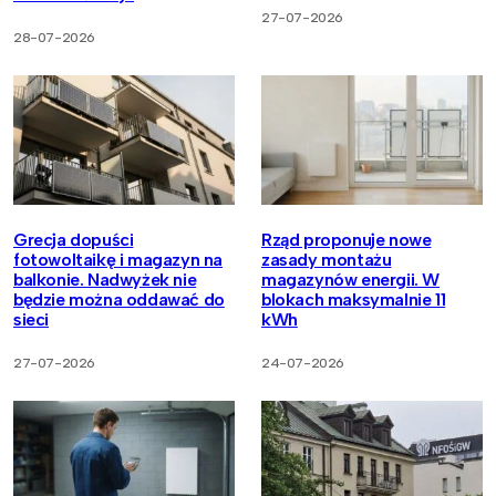
27-07-2026
28-07-2026
Grecja dopuści
Rząd proponuje nowe
fotowoltaikę i magazyn na
zasady montażu
balkonie. Nadwyżek nie
magazynów energii. W
będzie można oddawać do
blokach maksymalnie 11
sieci
kWh
27-07-2026
24-07-2026