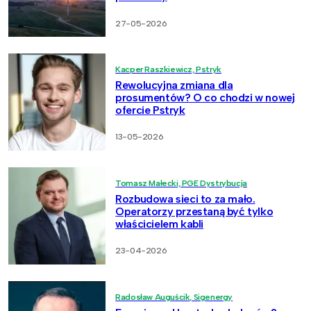
27-05-2026
Kacper Raszkiewicz, Pstryk
Rewolucyjna zmiana dla
prosumentów? O co chodzi w nowej
ofercie Pstryk
13-05-2026
Tomasz Małecki, PGE Dystrybucja
Rozbudowa sieci to za mało.
Operatorzy przestaną być tylko
właścicielem kabli
23-04-2026
Radosław Auguścik, Sigenergy