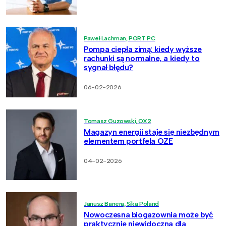
Paweł Lachman, PORT PC
Pompa ciepła zimą: kiedy wyższe
rachunki są normalne, a kiedy to
sygnał błędu?
06-02-2026
Tomasz Guzowski, OX2
Magazyn energii staje się niezbędnym
elementem portfela OZE
04-02-2026
Janusz Banera, Sika Poland
Nowoczesna biogazownia może być
praktycznie niewidoczna dla