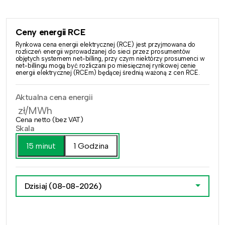
Ceny energii RCE
Rynkowa cena energii elektrycznej (RCE) jest przyjmowana do
rozliczeń energii wprowadzanej do sieci przez prosumentów
objętych systemem net-billing, przy czym niektórzy prosumenci w
net-billingu mogą być rozliczani po miesięcznej rynkowej cenie
energii elektrycznej (RCEm) będącej średnią ważoną z cen RCE.
Aktualna cena energii
zł/MWh
Cena netto (bez VAT)
Skala
15 minut
1 Godzina
Dzisiaj
(08-08-2026)