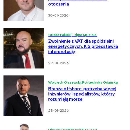
otoczenia
30-01-2026
Łukasz Pałucki, Tripro Sp. z o.o.
Zwolnienie z VAT dla spółdzielni
energetycznych. KIS przedstawiła
interpretację
29-01-2026
Wojciech Olszewski, Politechnika Gdańska
Branża offshore: potrzeba więcej
inżynierów i specjalistów, którzy
rozumieją morze
28-01-2026
Mirosław Romanowicz, ECO SA