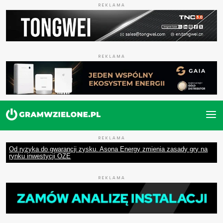
REKLAMA
REKLAMA
REKLAMA
Od ryzyka do gwarancji zysku. Asona Energy zmienia zasady gry na
rynku inwestycji OZE
REKLAMA