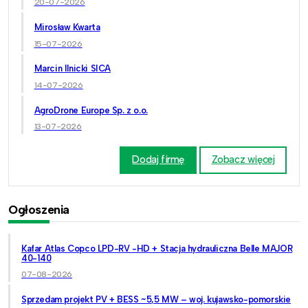
20-07-2026
Mirosław Kwarta
15-07-2026
Marcin Ilnicki SICA
14-07-2026
AgroDrone Europe Sp. z o.o.
13-07-2026
Dodaj firmę
Zobacz więcej
Ogłoszenia
Kafar Atlas Copco LPD-RV -HD + Stacja hydrauliczna Belle MAJOR
40-140
07-08-2026
Sprzedam projekt PV + BESS ~5,5 MW – woj. kujawsko-pomorskie