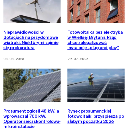
Nieprawidłowości w
Fotowoltaika bez elektryka
dotacjach na przydomowe
w Wielkiej Brytanii. Rząd
wiatraki. Niektórymi zajmie
chce zalegalizować
się prokuratura
instalacje „plug and play”
03-08-2026
29-07-2026
Prosument zgłosił 48 kW, a
Rynek prosumenckiej
wprowadzał 700 kW.
fotowoltaiki przyspiesza po
Operator sieci skontrolował
słabym początku 2026
mikroinstalacje