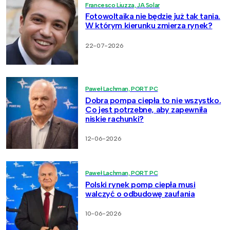
Francesco Liuzza, JA Solar
Fotowoltaika nie będzie już tak tania.
W którym kierunku zmierza rynek?
22-07-2026
Paweł Lachman, PORT PC
Dobra pompa ciepła to nie wszystko.
Co jest potrzebne, aby zapewniła
niskie rachunki?
12-06-2026
Paweł Lachman, PORT PC
Polski rynek pomp ciepła musi
walczyć o odbudowę zaufania
10-06-2026