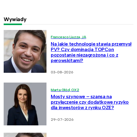
Wywiady
Francesco Liuzza, JA
Na jakie technologie stawia przemysł
PV? Czy dominacja TOPCon
pozostanie niezagrożona i co z
perowskitami?
03-08-2026
Marta Głód, OX2
Mosty szynowe – szansa na
przyłączenie czy dodatkowe ryzyko
dla inwestorów z rynku OZE?
29-07-2026