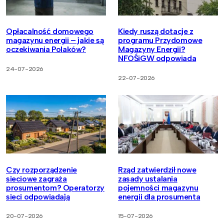
Opłacalność domowego
Kiedy ruszą dotacje z
magazynu energii – jakie są
programu Przydomowe
oczekiwania Polaków?
Magazyny Energii?
NFOŚiGW odpowiada
24-07-2026
22-07-2026
Czy rozporządzenie
Rząd zatwierdził nowe
sieciowe zagraża
zasady ustalania
prosumentom? Operatorzy
pojemności magazynu
sieci odpowiadają
energii dla prosumenta
20-07-2026
15-07-2026