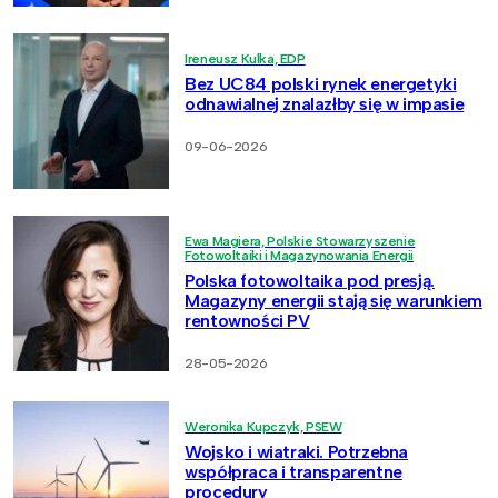
Ireneusz Kulka, EDP
Bez UC84 polski rynek energetyki
odnawialnej znalazłby się w impasie
09-06-2026
Ewa Magiera, Polskie Stowarzyszenie
Fotowoltaiki i Magazynowania Energii
Polska fotowoltaika pod presją.
Magazyny energii stają się warunkiem
rentowności PV
28-05-2026
Weronika Kupczyk, PSEW
Wojsko i wiatraki. Potrzebna
współpraca i transparentne
procedury