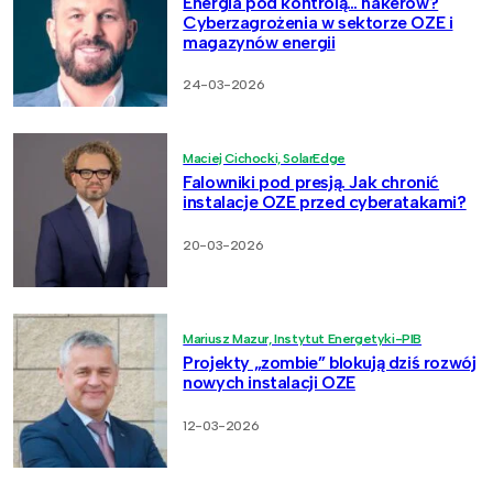
Energia pod kontrolą… hakerów?
Cyberzagrożenia w sektorze OZE i
magazynów energii
24-03-2026
Maciej Cichocki, SolarEdge
Falowniki pod presją. Jak chronić
instalacje OZE przed cyberatakami?
20-03-2026
Mariusz Mazur, Instytut Energetyki-PIB
Projekty „zombie” blokują dziś rozwój
nowych instalacji OZE
12-03-2026