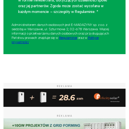
w formie newslettera, dotyczących działalności spółki
oraz jej partnerów. Zgoda może zostać wycofana w
każdym momencie – szczegóły w Regulaminie. *
Administratorem danych osobowych jest E-MAGAZYNY sp. z o.o. z
siedzibą w Warszawie, ul. Szturmowa 2, 02-678 Warszawa. Więcej
informacji o przetwarzaniu danych osobowych oraz przysługujących
Państwu prawach znajduje się w
Regulaminie
oraz w
Polityce
prywatności
.
REKLAMA
REKLAMA