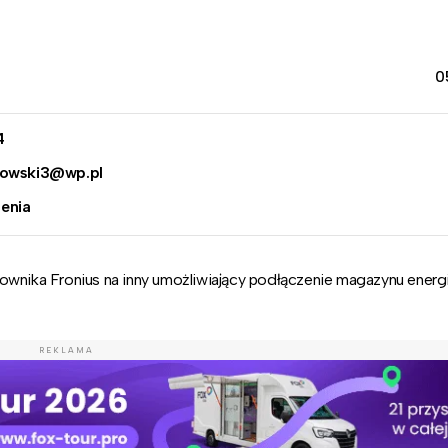
0
4
ozowski3@wp.pl
enia
ownika Fronius na inny umożliwiający podłączenie magazynu energi
REKLAMA