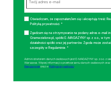
Oświadczam, że zapoznałam/em się i akceptuję treść Re
Polityką prywatności. *
Zgadzam się na otrzymywanie na podany adres e-mail i
Gramwzielone.pl, spółki E-MAGAZYNY sp. z o.o., w tym
działalności spółki oraz jej partnerów. Zgoda może zo
szczegóły w Regulaminie. *
Administratorem danych osobowych jest E-MAGAZYNY sp. z o.o. z si
Warszawa. Więcej informacji o przetwarzaniu danych osobowych oraz
Regulaminie
oraz w
Polityce prywatności
.