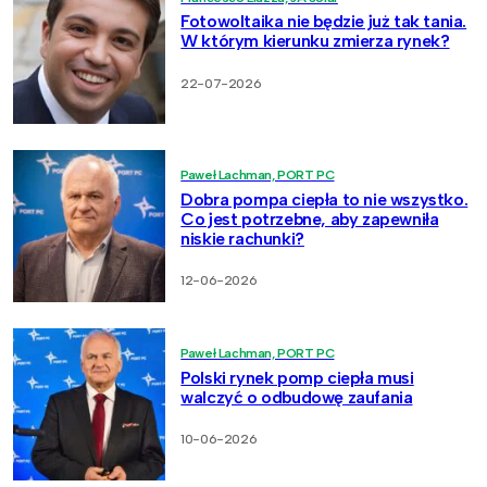
Fotowoltaika nie będzie już tak tania.
W którym kierunku zmierza rynek?
22-07-2026
Paweł Lachman, PORT PC
Dobra pompa ciepła to nie wszystko.
Co jest potrzebne, aby zapewniła
niskie rachunki?
12-06-2026
Paweł Lachman, PORT PC
Polski rynek pomp ciepła musi
walczyć o odbudowę zaufania
10-06-2026