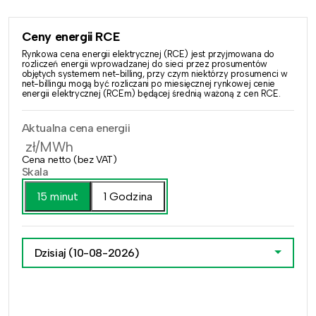
Ceny energii RCE
Rynkowa cena energii elektrycznej (RCE) jest przyjmowana do
rozliczeń energii wprowadzanej do sieci przez prosumentów
objętych systemem net-billing, przy czym niektórzy prosumenci w
net-billingu mogą być rozliczani po miesięcznej rynkowej cenie
energii elektrycznej (RCEm) będącej średnią ważoną z cen RCE.
Aktualna cena energii
zł/MWh
Cena netto (bez VAT)
Skala
15 minut
1 Godzina
Dzisiaj
(10-08-2026)