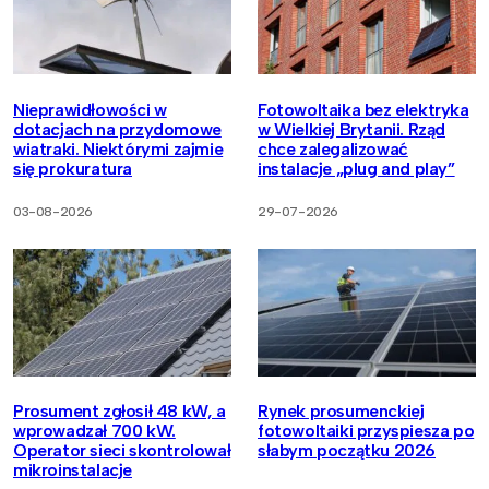
Nieprawidłowości w
Fotowoltaika bez elektryka
dotacjach na przydomowe
w Wielkiej Brytanii. Rząd
wiatraki. Niektórymi zajmie
chce zalegalizować
się prokuratura
instalacje „plug and play”
03-08-2026
29-07-2026
Prosument zgłosił 48 kW, a
Rynek prosumenckiej
wprowadzał 700 kW.
fotowoltaiki przyspiesza po
Operator sieci skontrolował
słabym początku 2026
mikroinstalacje