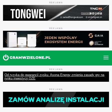
REKLAMA
REKLAMA
REKLAMA
Od ryzyka do gwarancji zysku. Asona Energy zmienia zasady gry na
rynku inwestycji OZE
REKLAMA