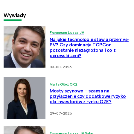
Wywiady
Francesco Liuzza, JA
Na jakie technologie stawia przemysł
PV? Czy dominacja TOPCon
pozostanie niezagrożona i co z
perowskitami?
03-08-2026
Marta Głód, OX2
Mosty szynowe – szansa na
przyłączenie czy dodatkowe ryzyko
dla inwestorów z rynku OZE?
29-07-2026
Francesco Liuzza, JA Solar