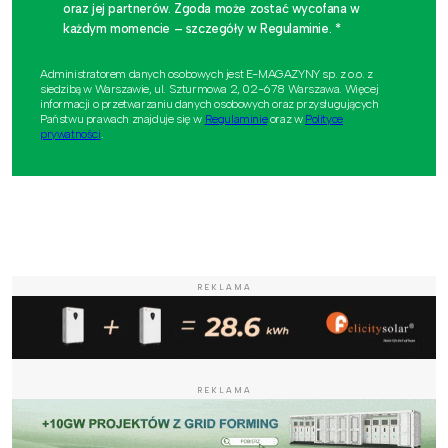
oraz jej partnerów. Zgoda może zostać wycofana w
każdym momencie – szczegóły w Regulaminie. *
Administratorem danych osobowych jest E-MAGAZYNY sp. z o.o. z
siedzibą w Warszawie, ul. Szturmowa 2, 02-678 Warszawa. Więcej
informacji o przetwarzaniu danych osobowych oraz przysługujących
Państwu prawach znajduje się w
Regulaminie
oraz w
Polityce
prywatności
.
REKLAMA
REKLAMA