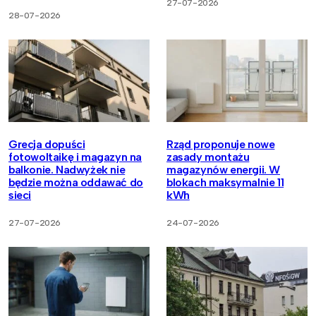
27-07-2026
28-07-2026
Grecja dopuści
Rząd proponuje nowe
fotowoltaikę i magazyn na
zasady montażu
balkonie. Nadwyżek nie
magazynów energii. W
będzie można oddawać do
blokach maksymalnie 11
sieci
kWh
27-07-2026
24-07-2026