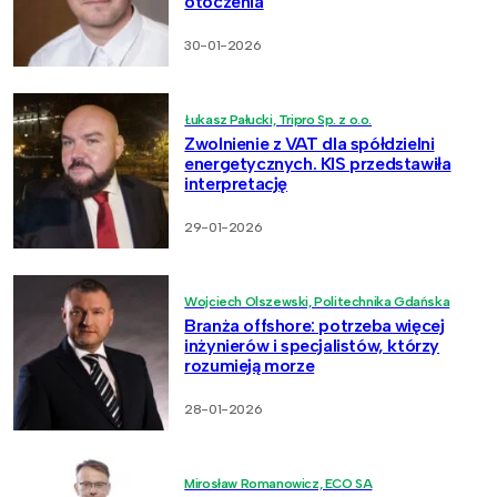
otoczenia
30-01-2026
Łukasz Pałucki, Tripro Sp. z o.o.
Zwolnienie z VAT dla spółdzielni
energetycznych. KIS przedstawiła
interpretację
29-01-2026
Wojciech Olszewski, Politechnika Gdańska
Branża offshore: potrzeba więcej
inżynierów i specjalistów, którzy
rozumieją morze
28-01-2026
Mirosław Romanowicz, ECO SA