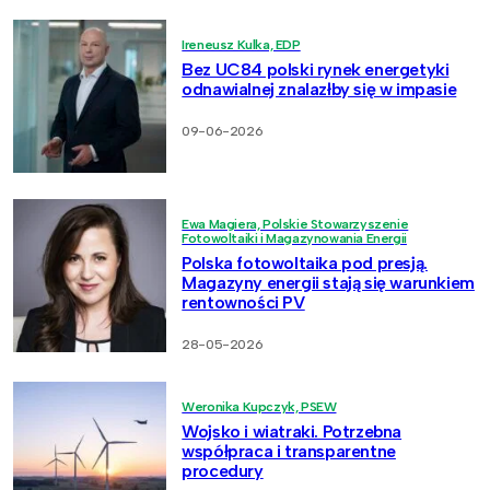
Ireneusz Kulka, EDP
Bez UC84 polski rynek energetyki
odnawialnej znalazłby się w impasie
09-06-2026
Ewa Magiera, Polskie Stowarzyszenie
Fotowoltaiki i Magazynowania Energii
Polska fotowoltaika pod presją.
Magazyny energii stają się warunkiem
rentowności PV
28-05-2026
Weronika Kupczyk, PSEW
Wojsko i wiatraki. Potrzebna
współpraca i transparentne
procedury