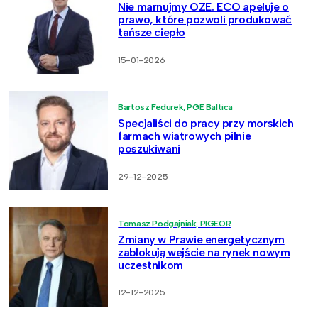
Nie marnujmy OZE. ECO apeluje o
prawo, które pozwoli produkować
tańsze ciepło
15-01-2026
Bartosz Fedurek, PGE Baltica
Specjaliści do pracy przy morskich
farmach wiatrowych pilnie
poszukiwani
29-12-2025
Tomasz Podgajniak, PIGEOR
Zmiany w Prawie energetycznym
zablokują wejście na rynek nowym
uczestnikom
12-12-2025