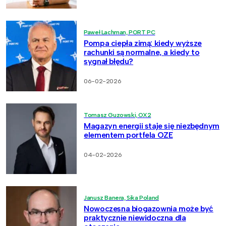
Paweł Lachman, PORT PC
Pompa ciepła zimą: kiedy wyższe
rachunki są normalne, a kiedy to
sygnał błędu?
06-02-2026
Tomasz Guzowski, OX2
Magazyn energii staje się niezbędnym
elementem portfela OZE
04-02-2026
Janusz Banera, Sika Poland
Nowoczesna biogazownia może być
praktycznie niewidoczna dla