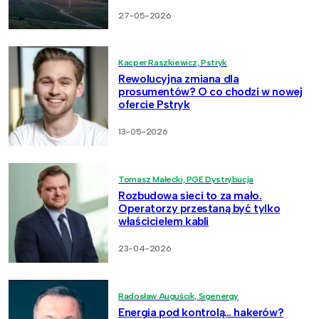
27-05-2026
Kacper Raszkiewicz, Pstryk
Rewolucyjna zmiana dla
prosumentów? O co chodzi w nowej
ofercie Pstryk
13-05-2026
Tomasz Małecki, PGE Dystrybucja
Rozbudowa sieci to za mało.
Operatorzy przestaną być tylko
właścicielem kabli
23-04-2026
Radosław Auguścik, Sigenergy
Energia pod kontrolą… hakerów?