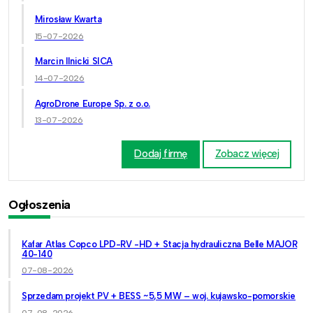
Mirosław Kwarta
15-07-2026
Marcin Ilnicki SICA
14-07-2026
AgroDrone Europe Sp. z o.o.
13-07-2026
Dodaj firmę
Zobacz więcej
Ogłoszenia
Kafar Atlas Copco LPD-RV -HD + Stacja hydrauliczna Belle MAJOR
40-140
07-08-2026
Sprzedam projekt PV + BESS ~5,5 MW – woj. kujawsko-pomorskie
07-08-2026