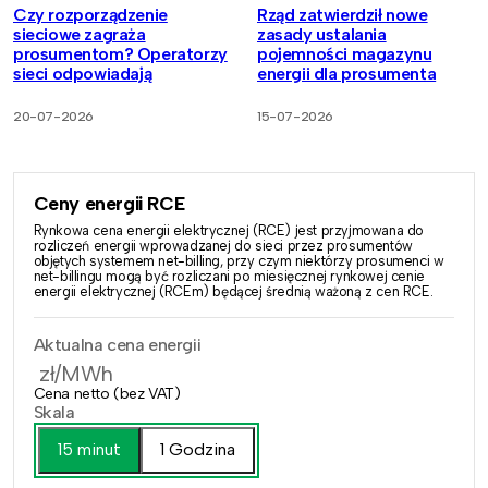
Czy rozporządzenie
Rząd zatwierdził nowe
sieciowe zagraża
zasady ustalania
prosumentom? Operatorzy
pojemności magazynu
sieci odpowiadają
energii dla prosumenta
20-07-2026
15-07-2026
Ceny energii RCE
Rynkowa cena energii elektrycznej (RCE) jest przyjmowana do
rozliczeń energii wprowadzanej do sieci przez prosumentów
objętych systemem net-billing, przy czym niektórzy prosumenci w
net-billingu mogą być rozliczani po miesięcznej rynkowej cenie
energii elektrycznej (RCEm) będącej średnią ważoną z cen RCE.
Aktualna cena energii
zł/MWh
Cena netto (bez VAT)
Skala
15 minut
1 Godzina