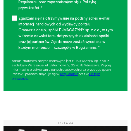
Regulaminu oraz zapoznałam/em się z Polityką
prywatności. *
Zgadzam się na otrzymywanie na podany adres e-mail
informacji handlowych od wydawcy portalu
Gramwzielone.pl, spółki E-MAGAZYNY sp. z o.o., w tym
w formie newslettera, dotyczących działalności spółki
oraz jej partnerów. Zgoda może zostać wycofana w
każdym momencie – szczegóły w Regulaminie. *
Administratorem danych osobowych jest E-MAGAZYNY sp. z o.o. z
siedzibą w Warszawie, ul. Szturmowa 2, 02-678 Warszawa. Więcej
informacji o przetwarzaniu danych osobowych oraz przysługujących
Państwu prawach znajduje się w
Regulaminie
oraz w
Polityce
prywatności
.
REKLAMA