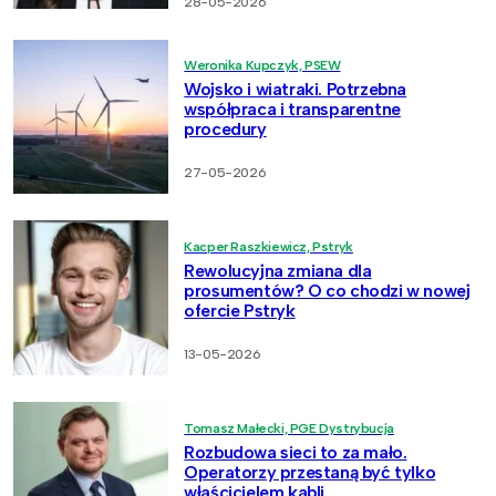
28-05-2026
Weronika Kupczyk, PSEW
Wojsko i wiatraki. Potrzebna
współpraca i transparentne
procedury
27-05-2026
Kacper Raszkiewicz, Pstryk
Rewolucyjna zmiana dla
prosumentów? O co chodzi w nowej
ofercie Pstryk
13-05-2026
Tomasz Małecki, PGE Dystrybucja
Rozbudowa sieci to za mało.
Operatorzy przestaną być tylko
właścicielem kabli