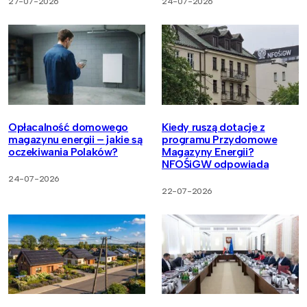
27-07-2026
24-07-2026
Opłacalność domowego
Kiedy ruszą dotacje z
magazynu energii – jakie są
programu Przydomowe
oczekiwania Polaków?
Magazyny Energii?
NFOŚiGW odpowiada
24-07-2026
22-07-2026