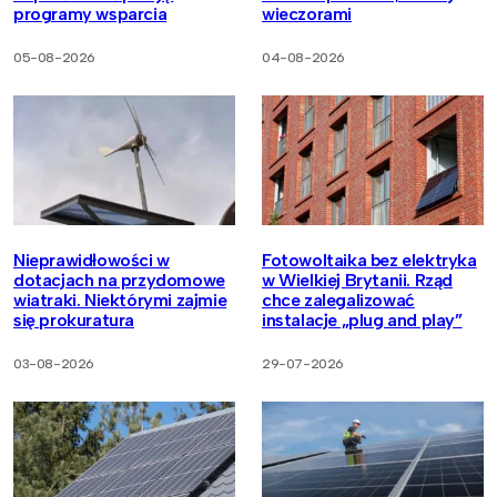
programy wsparcia
wieczorami
05-08-2026
04-08-2026
Nieprawidłowości w
Fotowoltaika bez elektryka
dotacjach na przydomowe
w Wielkiej Brytanii. Rząd
wiatraki. Niektórymi zajmie
chce zalegalizować
się prokuratura
instalacje „plug and play”
03-08-2026
29-07-2026