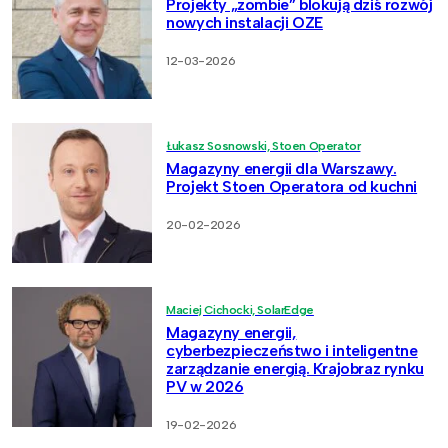
Projekty „zombie” blokują dziś rozwój
nowych instalacji OZE
12-03-2026
Łukasz Sosnowski, Stoen Operator
Magazyny energii dla Warszawy.
Projekt Stoen Operatora od kuchni
20-02-2026
Maciej Cichocki, SolarEdge
Magazyny energii,
cyberbezpieczeństwo i inteligentne
zarządzanie energią. Krajobraz rynku
PV w 2026
19-02-2026