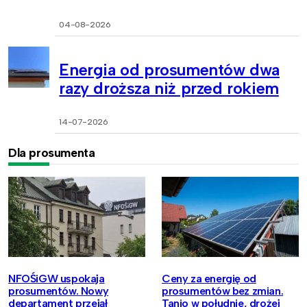
04-08-2026
Energia od prosumentów dwa
razy droższa niż przed rokiem
14-07-2026
Dla prosumenta
NFOŚiGW uspokaja
Ceny za energię od
prosumentów. Nowy
prosumentów bez zmian.
departament przejął
Tanio w południe, drożej