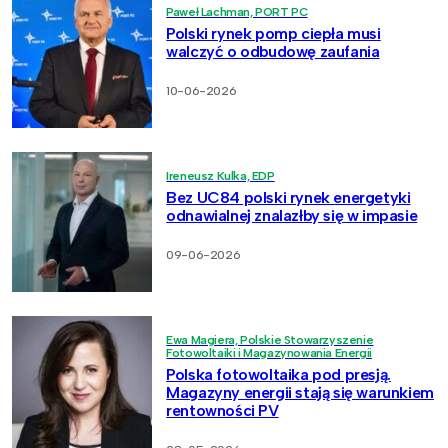
Paweł Lachman, PORT PC
Polski rynek pomp ciepła musi
walczyć o odbudowę zaufania
10-06-2026
Ireneusz Kulka, EDP
Bez UC84 polski rynek energetyki
odnawialnej znalazłby się w impasie
09-06-2026
Ewa Magiera, Polskie Stowarzyszenie
Fotowoltaiki i Magazynowania Energii
Polska fotowoltaika pod presją.
Magazyny energii stają się warunkiem
rentowności PV