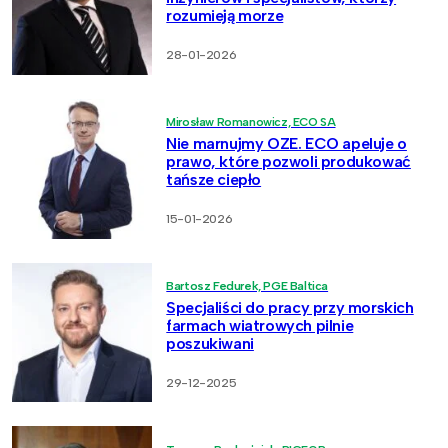
rozumieją morze
28-01-2026
Mirosław Romanowicz, ECO SA
Nie marnujmy OZE. ECO apeluje o
prawo, które pozwoli produkować
tańsze ciepło
15-01-2026
Bartosz Fedurek, PGE Baltica
Specjaliści do pracy przy morskich
farmach wiatrowych pilnie
poszukiwani
29-12-2025