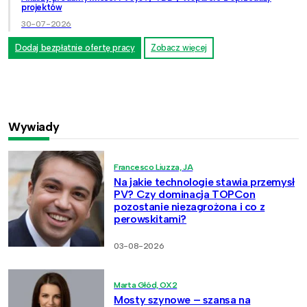
projektów
30-07-2026
Dodaj bezpłatnie ofertę pracy
Zobacz więcej
Wywiady
Francesco Liuzza, JA
Na jakie technologie stawia przemysł
PV? Czy dominacja TOPCon
pozostanie niezagrożona i co z
perowskitami?
03-08-2026
Marta Głód, OX2
Mosty szynowe – szansa na