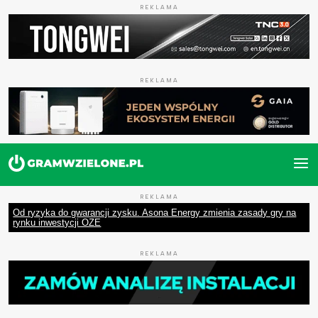
REKLAMA
REKLAMA
REKLAMA
Od ryzyka do gwarancji zysku. Asona Energy zmienia zasady gry na
rynku inwestycji OZE
REKLAMA