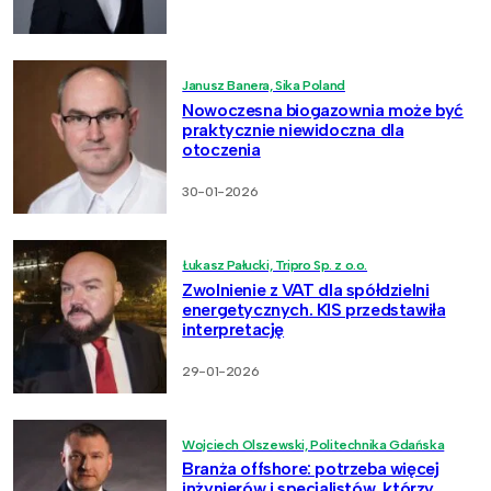
Janusz Banera, Sika Poland
Nowoczesna biogazownia może być
praktycznie niewidoczna dla
otoczenia
30-01-2026
Łukasz Pałucki, Tripro Sp. z o.o.
Zwolnienie z VAT dla spółdzielni
energetycznych. KIS przedstawiła
interpretację
29-01-2026
Wojciech Olszewski, Politechnika Gdańska
Branża offshore: potrzeba więcej
inżynierów i specjalistów, którzy