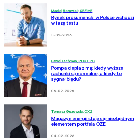
Maciej Borowiak, SBFiME
Rynek prosumencki w Polsce wchodzi
w fazę testu
11-02-2026
Paweł Lachman, PORT PC
Pompa ciepła zimą: kiedy wyższe
rachunki są normalne, a kiedy to
sygnał błędu?
06-02-2026
Tomasz Guzowski, OX2
Magazyn energii staje się niezbędnym
elementem portfela OZE
04-02-2026