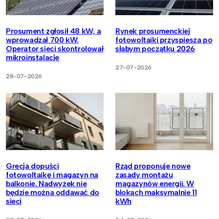
Prosument zgłosił 48 kW, a
Rynek prosumenckiej
wprowadzał 700 kW.
fotowoltaiki przyspiesza po
Operator sieci skontrolował
słabym początku 2026
mikroinstalacje
27-07-2026
28-07-2026
Grecja dopuści
Rząd proponuje nowe
fotowoltaikę i magazyn na
zasady montażu
balkonie. Nadwyżek nie
magazynów energii. W
będzie można oddawać do
blokach maksymalnie 11
sieci
kWh