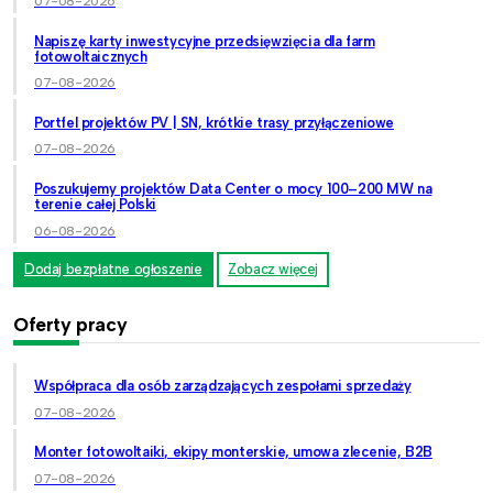
07-08-2026
Napiszę karty inwestycyjne przedsięwzięcia dla farm
fotowoltaicznych
07-08-2026
Portfel projektów PV | SN, krótkie trasy przyłączeniowe
07-08-2026
Poszukujemy projektów Data Center o mocy 100–200 MW na
terenie całej Polski
06-08-2026
Dodaj bezpłatne ogłoszenie
Zobacz więcej
Oferty pracy
Współpraca dla osób zarządzających zespołami sprzedaży
07-08-2026
Monter fotowoltaiki, ekipy monterskie, umowa zlecenie, B2B
07-08-2026