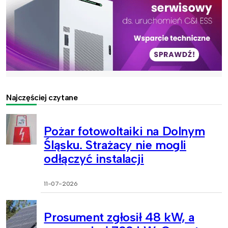
Najczęściej czytane
Pożar fotowoltaiki na Dolnym
Śląsku. Strażacy nie mogli
odłączyć instalacji
11-07-2026
Prosument zgłosił 48 kW, a