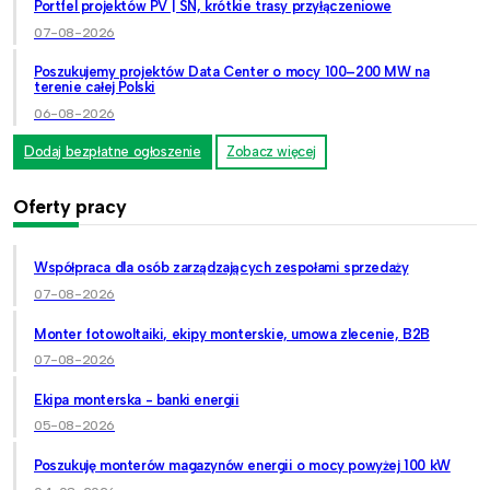
Portfel projektów PV | SN, krótkie trasy przyłączeniowe
07-08-2026
Poszukujemy projektów Data Center o mocy 100–200 MW na
terenie całej Polski
06-08-2026
Dodaj bezpłatne ogłoszenie
Zobacz więcej
Oferty pracy
Współpraca dla osób zarządzających zespołami sprzedaży
07-08-2026
Monter fotowoltaiki, ekipy monterskie, umowa zlecenie, B2B
07-08-2026
Ekipa monterska - banki energii
05-08-2026
Poszukuję monterów magazynów energii o mocy powyżej 100 kW