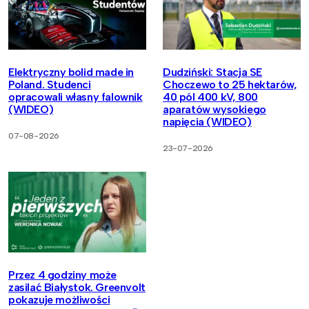
Elektryczny bolid made in
Dudziński: Stacja SE
Poland. Studenci
Choczewo to 25 hektarów,
opracowali własny falownik
40 pól 400 kV, 800
(WIDEO)
aparatów wysokiego
napięcia (WIDEO)
07-08-2026
23-07-2026
Przez 4 godziny może
zasilać Białystok. Greenvolt
pokazuje możliwości