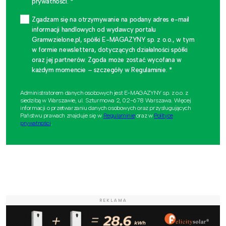
prywatności. *
Zgadzam się na otrzymywanie na podany adres e-mail
informacji handlowych od wydawcy portalu
Gramwzielone.pl, spółki E-MAGAZYNY sp. z o.o., w tym
w formie newslettera, dotyczących działalności spółki
oraz jej partnerów. Zgoda może zostać wycofana w
każdym momencie – szczegóły w Regulaminie. *
Administratorem danych osobowych jest E-MAGAZYNY sp. z o.o. z
siedzibą w Warszawie, ul. Szturmowa 2, 02-678 Warszawa. Więcej
informacji o przetwarzaniu danych osobowych oraz przysługujących
Państwu prawach znajduje się w
Regulaminie
oraz w
Polityce
prywatności
.
REKLAMA