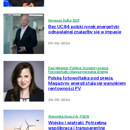
Ireneusz Kulka, EDP
Bez UC84 polski rynek energetyki
odnawialnej znalazłby się w impasie
09-06-2026
Ewa Magiera, Polskie Stowarzyszenie
Fotowoltaiki i Magazynowania Energii
Polska fotowoltaika pod presją.
Magazyny energii stają się warunkiem
rentowności PV
28-05-2026
Weronika Kupczyk, PSEW
Wojsko i wiatraki. Potrzebna
współpraca i transparentne