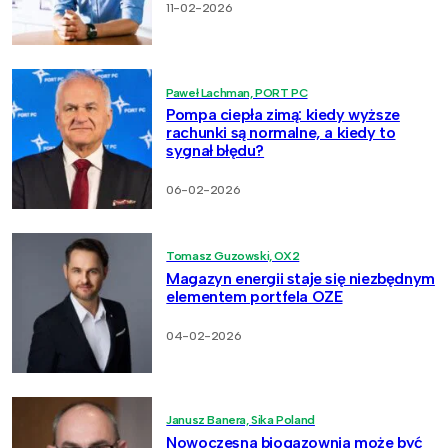
11-02-2026
Paweł Lachman, PORT PC
Pompa ciepła zimą: kiedy wyższe
rachunki są normalne, a kiedy to
sygnał błędu?
06-02-2026
Tomasz Guzowski, OX2
Magazyn energii staje się niezbędnym
elementem portfela OZE
04-02-2026
Janusz Banera, Sika Poland
Nowoczesna biogazownia może być