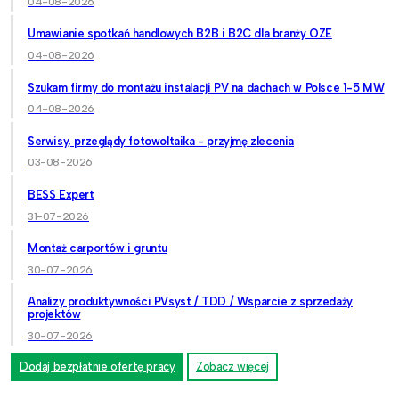
04-08-2026
Umawianie spotkań handlowych B2B i B2C dla branży OZE
04-08-2026
Szukam firmy do montażu instalacji PV na dachach w Polsce 1-5 MW
04-08-2026
Serwisy, przeglądy fotowoltaika - przyjmę zlecenia
03-08-2026
BESS Expert
31-07-2026
Montaż carportów i gruntu
30-07-2026
Analizy produktywności PVsyst / TDD / Wsparcie z sprzedaży
projektów
30-07-2026
Dodaj bezpłatnie ofertę pracy
Zobacz więcej