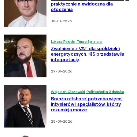
praktycznie niewidoczna dla
otoczenia
30-01-2026
Łukasz Pałucki, Tripro Sp. z o.o.
Zwolnienie z VAT dla spółdzielni
energetycznych. KIS przedstawiła
interpretację
29-01-2026
Wojciech Olszewski, Politechnika Gdańska
Branża offshore: potrzeba więcej
inżynierów i specjalistów, którzy
rozumieją morze
28-01-2026