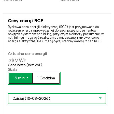
22-07-2026
20-07-2026
Ceny energii RCE
Rynkowa cena energii elektrycznej (RCE) jest przyjmowana do
rozliczeń energii wprowadzanej do sieci przez prosumentów
objętych systemem net-billing, przy czym niektórzy prosumenci w
net-billingu mogą być rozliczani po miesięcznej rynkowej cenie
energii elektrycznej (RCEm) będącej średnią ważoną z cen RCE.
Aktualna cena energii
zł/MWh
Cena netto (bez VAT)
Skala
15 minut
1 Godzina
Dzisiaj
(10-08-2026)