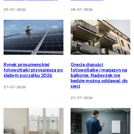
29-07-2026
28-07-2026
Rynek prosumenckiej
Grecja dopuści
fotowoltaiki przyspiesza po
fotowoltaikę i magazyn na
słabym początku 2026
balkonie. Nadwyżek nie
będzie można oddawać do
sieci
27-07-2026
27-07-2026