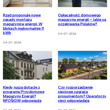
Rząd proponuje nowe
Opłacalność domowego
zasady montażu
magazynu energii – jakie są
magazynów energii. W
oczekiwania Polaków?
blokach maksymalnie 11
kWh
24-07-2026
24-07-2026
Kiedy ruszą dotacje z
Czy rozporządzenie
programu Przydomowe
sieciowe zagraża
Magazyny Energii?
prosumentom? Operatorzy
NFOŚiGW odpowiada
sieci odpowiadają