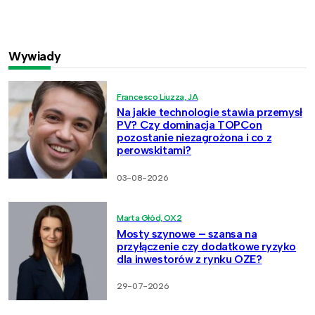
Wywiady
Francesco Liuzza, JA
Na jakie technologie stawia przemysł
PV? Czy dominacja TOPCon
pozostanie niezagrożona i co z
perowskitami?
03-08-2026
Marta Głód, OX2
Mosty szynowe – szansa na
przyłączenie czy dodatkowe ryzyko
dla inwestorów z rynku OZE?
29-07-2026