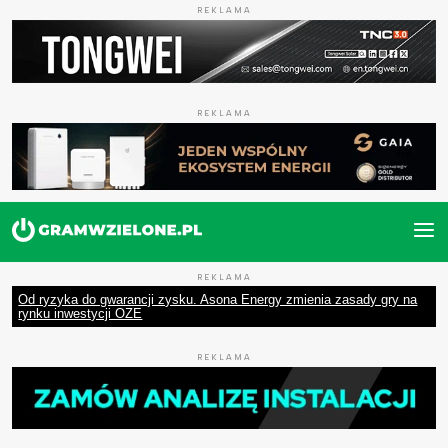
REKLAMA
REKLAMA
REKLAMA
Od ryzyka do gwarancji zysku. Asona Energy zmienia zasady gry na
rynku inwestycji OZE
REKLAMA