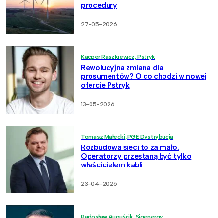
procedury
27-05-2026
Kacper Raszkiewicz, Pstryk
Rewolucyjna zmiana dla
prosumentów? O co chodzi w nowej
ofercie Pstryk
13-05-2026
Tomasz Małecki, PGE Dystrybucja
Rozbudowa sieci to za mało.
Operatorzy przestaną być tylko
właścicielem kabli
23-04-2026
Radosław Auguścik, Sigenergy