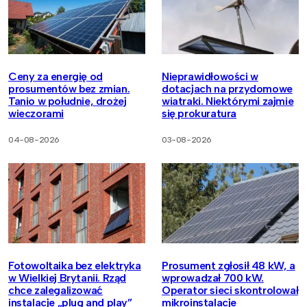
Ceny za energię od
Nieprawidłowości w
prosumentów bez zmian.
dotacjach na przydomowe
Tanio w południe, drożej
wiatraki. Niektórymi zajmie
wieczorami
się prokuratura
04-08-2026
03-08-2026
Fotowoltaika bez elektryka
Prosument zgłosił 48 kW, a
w Wielkiej Brytanii. Rząd
wprowadzał 700 kW.
chce zalegalizować
Operator sieci skontrolował
instalacje „plug and play”
mikroinstalacje