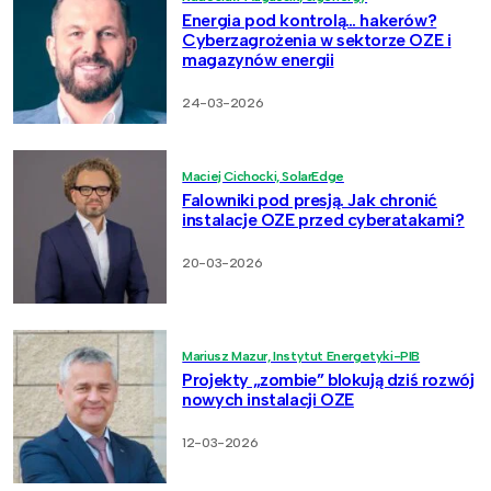
Energia pod kontrolą… hakerów?
Cyberzagrożenia w sektorze OZE i
magazynów energii
24-03-2026
Maciej Cichocki, SolarEdge
Falowniki pod presją. Jak chronić
instalacje OZE przed cyberatakami?
20-03-2026
Mariusz Mazur, Instytut Energetyki-PIB
Projekty „zombie” blokują dziś rozwój
nowych instalacji OZE
12-03-2026