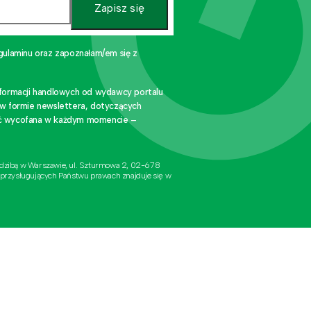
Zapisz się
gulaminu oraz zapoznałam/em się z
nformacji handlowych od wydawcy portalu
 w formie newslettera, dotyczących
stać wycofana w każdym momencie –
edzibą w Warszawie, ul. Szturmowa 2, 02-678
 przysługujących Państwu prawach znajduje się w