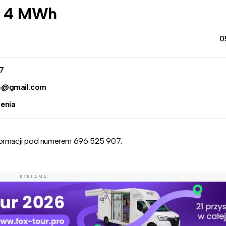
i 4 MWh
0
7
5@gmail.com
enia
nformacji pod numerem 696 525 907.
REKLAMA