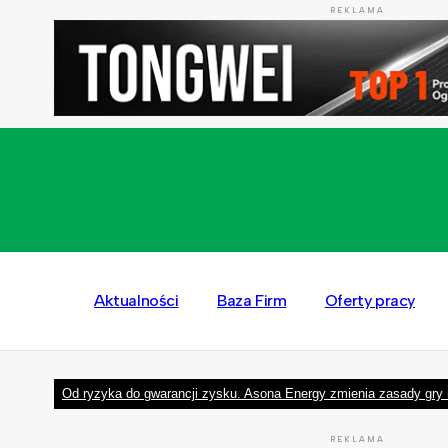
REKLAMA
Aktualności
Baza Firm
Oferty pracy
Od ryzyka do gwarancji zysku. Asona Energy zmienia zasady gry 
REKLAMA