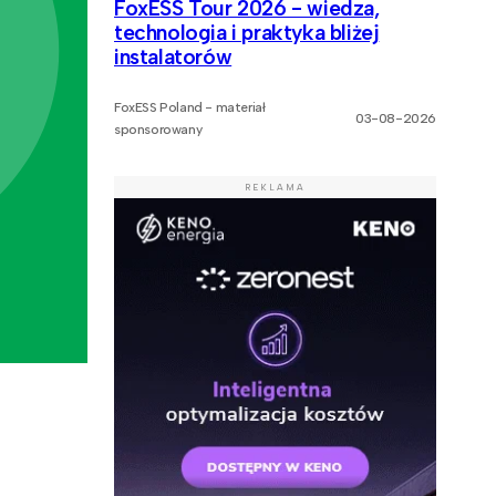
FoxESS Tour 2026 - wiedza,
technologia i praktyka bliżej
instalatorów
FoxESS Poland - materiał
03-08-2026
sponsorowany
REKLAMA