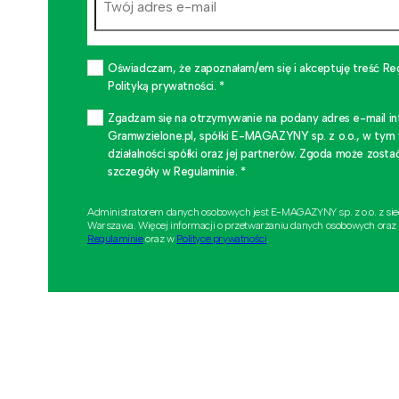
Oświadczam, że zapoznałam/em się i akceptuję treść Re
Polityką prywatności. *
Zgadzam się na otrzymywanie na podany adres e-mail i
Gramwzielone.pl, spółki E-MAGAZYNY sp. z o.o., w tym
działalności spółki oraz jej partnerów. Zgoda może zo
szczegóły w Regulaminie. *
Administratorem danych osobowych jest E-MAGAZYNY sp. z o.o. z si
Warszawa. Więcej informacji o przetwarzaniu danych osobowych oraz
Regulaminie
oraz w
Polityce prywatności
.