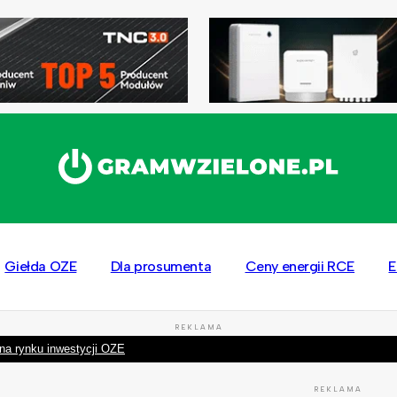
Giełda OZE
Dla prosumenta
Ceny energii RCE
E
REKLAMA
na rynku inwestycji OZE
REKLAMA