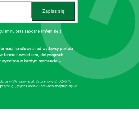
Zapisz się
gulaminu oraz zapoznałam/em się z
nformacji handlowych od wydawcy portalu
 w formie newslettera, dotyczących
stać wycofana w każdym momencie –
edzibą w Warszawie, ul. Szturmowa 2, 02-678
 przysługujących Państwu prawach znajduje się w