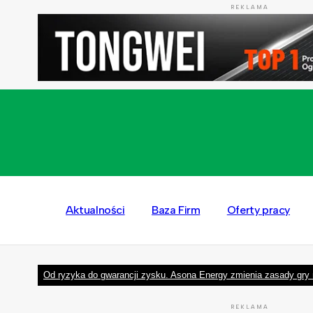
REKLAMA
Aktualności
Baza Firm
Oferty pracy
Od ryzyka do gwarancji zysku. Asona Energy zmienia zasady gry 
REKLAMA