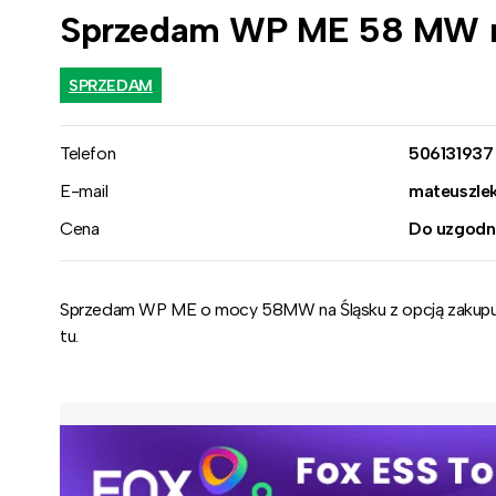
Sprzedam WP ME 58 MW n
SPRZEDAM
Telefon
506131937
E-mail
mateuszle
Cena
Do uzgodn
Sprzedam WP ME o mocy 58MW na Śląsku z opcją zakupu 
tu.