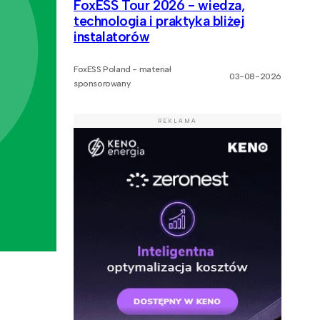
FoxESS Tour 2026 - wiedza,
technologia i praktyka bliżej
instalatorów
FoxESS Poland - materiał
03-08-2026
sponsorowany
REKLAMA