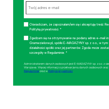
Oświadczam, że zapoznałam/em się i akceptuję treść Re
Polityką prywatności. *
Zgadzam się na otrzymywanie na podany adres e-mail i
Gramwzielone.pl, spółki E-MAGAZYNY sp. z o.o., w tym
działalności spółki oraz jej partnerów. Zgoda może zo
szczegóły w Regulaminie. *
Administratorem danych osobowych jest E-MAGAZYNY sp. z o.o. z si
Warszawa. Więcej informacji o przetwarzaniu danych osobowych oraz
Regulaminie
oraz w
Polityce prywatności
.