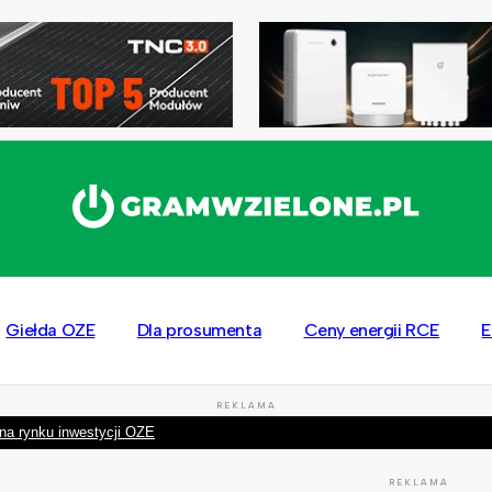
Giełda OZE
Dla prosumenta
Ceny energii RCE
E
REKLAMA
na rynku inwestycji OZE
REKLAMA