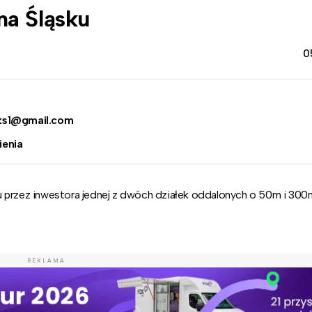
a Śląsku
0
ks1@gmail.com
ienia
przez inwestora jednej z dwóch działek oddalonych o 50m i 30
REKLAMA