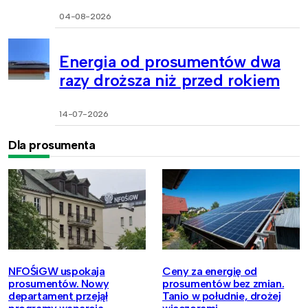
04-08-2026
Energia od prosumentów dwa
razy droższa niż przed rokiem
14-07-2026
Dla prosumenta
NFOŚiGW uspokaja
Ceny za energię od
prosumentów. Nowy
prosumentów bez zmian.
departament przejął
Tanio w południe, drożej