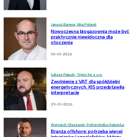
Janusz Banera, Sika Poland
Nowoczesna biogazownia może być
praktycznie niewidoczna dla
otoczenia
30-01-2026
Łukasz Pałucki, Tripro Sp. z o.o.
Zwolnienie z VAT dla spółdzielni
energetycznych. KIS przedstawiła
interpretację
29-01-2026
Wojciech Olszewski, Politechnika Gdańska
Branża offshore: potrzeba więcej
inżynierów i specjalistów, którzy