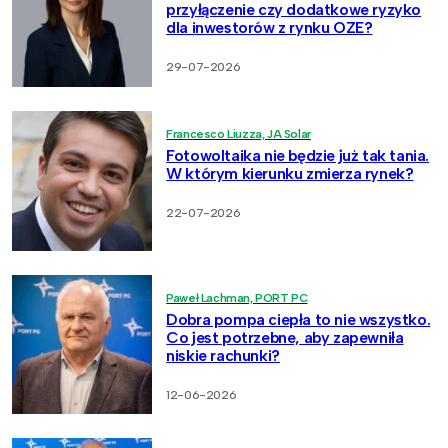
przyłączenie czy dodatkowe ryzyko
dla inwestorów z rynku OZE?
29-07-2026
Francesco Liuzza, JA Solar
Fotowoltaika nie będzie już tak tania.
W którym kierunku zmierza rynek?
22-07-2026
Paweł Lachman, PORT PC
Dobra pompa ciepła to nie wszystko.
Co jest potrzebne, aby zapewniła
niskie rachunki?
12-06-2026