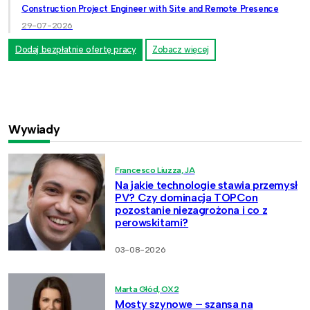
Construction Project Engineer with Site and Remote Presence
29-07-2026
Dodaj bezpłatnie ofertę pracy
Zobacz więcej
Wywiady
Francesco Liuzza, JA
Na jakie technologie stawia przemysł
PV? Czy dominacja TOPCon
pozostanie niezagrożona i co z
perowskitami?
03-08-2026
Marta Głód, OX2
Mosty szynowe – szansa na