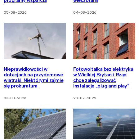
programy wsparcia
wieczorami
05-08-2026
04-08-2026
Nieprawidłowości w
Fotowoltaika bez elektryka
dotacjach na przydomowe
w Wielkiej Brytanii. Rząd
wiatraki. Niektórymi zajmie
chce zalegalizować
się prokuratura
instalacje „plug and play”
03-08-2026
29-07-2026