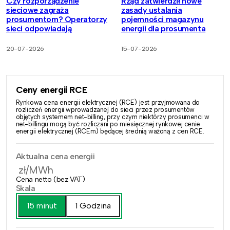
Czy rozporządzenie
Rząd zatwierdził nowe
sieciowe zagraża
zasady ustalania
prosumentom? Operatorzy
pojemności magazynu
sieci odpowiadają
energii dla prosumenta
20-07-2026
15-07-2026
Ceny energii RCE
Rynkowa cena energii elektrycznej (RCE) jest przyjmowana do
rozliczeń energii wprowadzanej do sieci przez prosumentów
objętych systemem net-billing, przy czym niektórzy prosumenci w
net-billingu mogą być rozliczani po miesięcznej rynkowej cenie
energii elektrycznej (RCEm) będącej średnią ważoną z cen RCE.
Aktualna cena energii
zł/MWh
Cena netto (bez VAT)
Skala
15 minut
1 Godzina