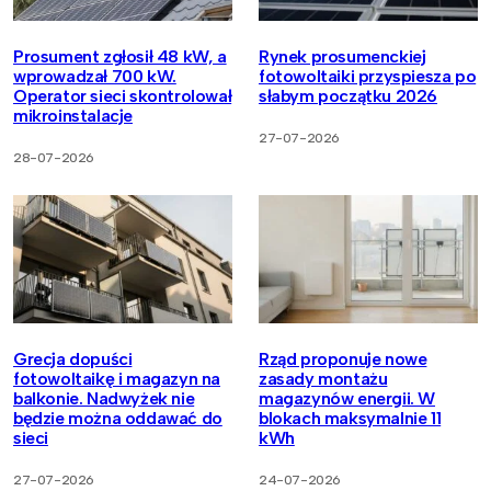
Prosument zgłosił 48 kW, a
Rynek prosumenckiej
wprowadzał 700 kW.
fotowoltaiki przyspiesza po
Operator sieci skontrolował
słabym początku 2026
mikroinstalacje
27-07-2026
28-07-2026
Grecja dopuści
Rząd proponuje nowe
fotowoltaikę i magazyn na
zasady montażu
balkonie. Nadwyżek nie
magazynów energii. W
będzie można oddawać do
blokach maksymalnie 11
sieci
kWh
27-07-2026
24-07-2026