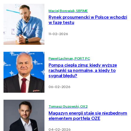
Maciej Borowiak, SBFiME
Rynek prosumencki w Polsce wchodzi
w fazę testu
11-02-2026
Paweł Lachman, PORT PC
Pompa ciepła zimą: kiedy wyższe
rachunki są normalne, a kiedy to
sygnał błędu?
06-02-2026
Tomasz Guzowski, OX2
Magazyn energii staje się niezbędnym
elementem portfela OZE
04-02-2026