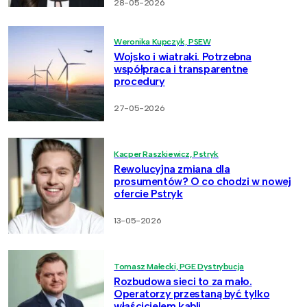
28-05-2026
Weronika Kupczyk, PSEW
Wojsko i wiatraki. Potrzebna
współpraca i transparentne
procedury
27-05-2026
Kacper Raszkiewicz, Pstryk
Rewolucyjna zmiana dla
prosumentów? O co chodzi w nowej
ofercie Pstryk
13-05-2026
Tomasz Małecki, PGE Dystrybucja
Rozbudowa sieci to za mało.
Operatorzy przestaną być tylko
właścicielem kabli