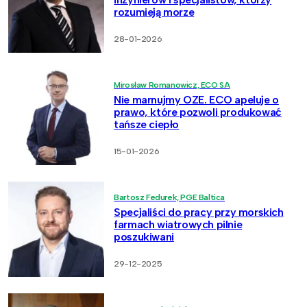
rozumieją morze
28-01-2026
Mirosław Romanowicz, ECO SA
Nie marnujmy OZE. ECO apeluje o
prawo, które pozwoli produkować
tańsze ciepło
15-01-2026
Bartosz Fedurek, PGE Baltica
Specjaliści do pracy przy morskich
farmach wiatrowych pilnie
poszukiwani
29-12-2025