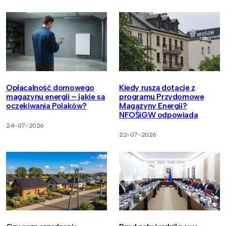
Opłacalność domowego
Kiedy ruszą dotacje z
magazynu energii – jakie są
programu Przydomowe
oczekiwania Polaków?
Magazyny Energii?
NFOŚiGW odpowiada
24-07-2026
22-07-2026