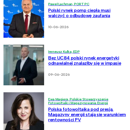
Paweł Lachman, PORT PC
Polski rynek pomp ciepła musi
walczyć o odbudowę zaufania
10-06-2026
Ireneusz Kulka, EDP
Bez UC84 polski rynek energetyki
odnawialnej znalazłby się w impasie
09-06-2026
Ewa Magiera, Polskie Stowarzyszenie
Fotowoltaiki i Magazynowania Energii
Polska fotowoltaika pod presją.
Magazyny energii stają się warunkiem
rentowności PV