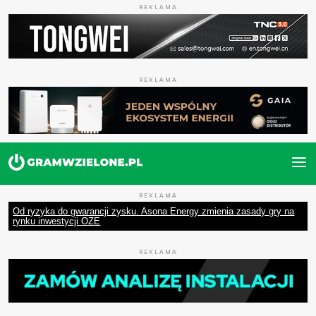
REKLAMA
REKLAMA
REKLAMA
Od ryzyka do gwarancji zysku. Asona Energy zmienia zasady gry na
rynku inwestycji OZE
REKLAMA